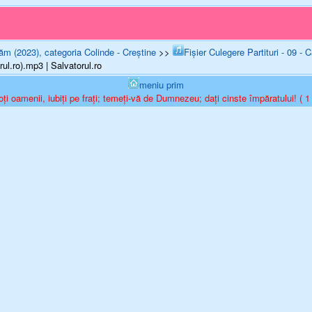
ăm (2023), categoria Colinde - Creștine
>>
Fișier Culegere Partituri - 09 
ul.ro).mp3 | Salvatorul.ro
meniu prim
toți oamenii, iubiți pe frați; temeți-vă de Dumnezeu; dați cinste împăratului! ( 1