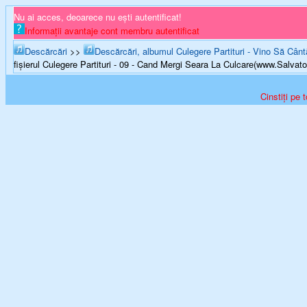
Nu ai acces, deoarece nu ești autentificat!
Informații avantaje cont membru autentificat
Descărcări
>>
Descărcări, albumul Culegere Partituri - Vino Să Cânt
fișierul Culegere Partituri - 09 - Cand Mergi Seara La Culcare(www.Salvator
Cinstiți pe 