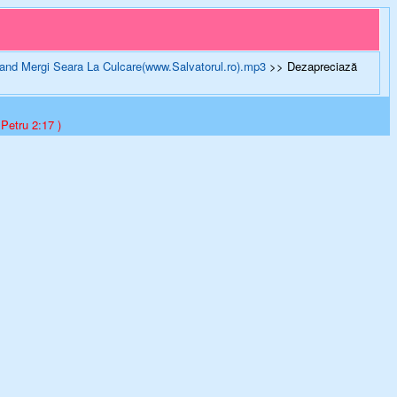
- Cand Mergi Seara La Culcare(www.Salvatorul.ro).mp3
>> Dezapreciază
 Petru 2:17 )