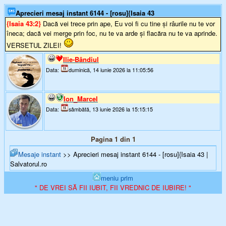
Aprecieri mesaj instant 6144 - [rosu]{Isaia 43
{Isaia 43:2}
Dacă vei trece prin ape, Eu voi fi cu tine și râurile nu te vor
îneca; dacă vei merge prin foc, nu te va arde și flacăra nu te va aprinde.
VERSETUL ZILEI!
Ilie-Bândiul
Data:
duminică, 14 iunie 2026 la 11:05:56
Ion_Marcel
Data:
sâmbătă, 13 iunie 2026 la 15:15:15
Pagina 1 din 1
Mesaje instant
>> Aprecieri mesaj instant 6144 - [rosu]{Isaia 43 |
Salvatorul.ro
meniu prim
" DE VREI SĂ FII IUBIT, FII VREDNIC DE IUBIRE! "