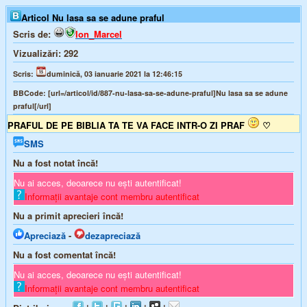
Articol Nu lasa sa se adune praful
Scris de:
Ion_Marcel
Vizualizări:
292
Scris:
duminică, 03 ianuarie 2021 la 12:46:15
BBCode:
[url=/articol/id/887-nu-lasa-sa-se-adune-praful]Nu lasa sa se adune
praful[/url]
PRAFUL DE PE BIBLIA TA TE VA FACE INTR-O ZI PRAF
♡
SMS
Nu a fost notat încă!
Nu ai acces, deoarece nu ești autentificat!
Informații avantaje cont membru autentificat
Nu a primit aprecieri încă!
Apreciază
-
dezapreciază
Nu a fost comentat încă!
Nu ai acces, deoarece nu ești autentificat!
Informații avantaje cont membru autentificat