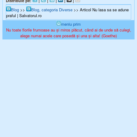
Distribuie pe:
|
|
|
|
|
Blog
>>
Blog, categoria Diverse
>> Articol Nu lasa sa se adune
praful | Salvatorul.ro
meniu prim
Nu toate florile frumoase au şi miros plăcut, când ai de unde să culegi,
alege numai acele care posedă şi una şi alta! (Goethe)