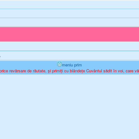
o
meniu prim
orice revărsare de răutate, și primiți cu blândețe Cuvântul sădit în voi, care vă