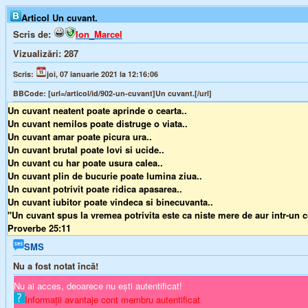
Articol Un cuvant.
Scris de:
Ion_Marcel
Vizualizări:
287
Scris:
joi, 07 ianuarie 2021 la 12:16:06
BBCode:
[url=/articol/id/902-un-cuvant]Un cuvant.[/url]
Un cuvant neatent poate aprinde o cearta..
Un cuvant nemilos poate distruge o viata..
Un cuvant amar poate picura ura..
Un cuvant brutal poate lovi si ucide..
Un cuvant cu har poate usura calea..
Un cuvant plin de bucurie poate lumina ziua..
Un cuvant potrivit poate ridica apasarea..
Un cuvant iubitor poate vindeca si binecuvanta..
''Un cuvant spus la vremea potrivita este ca niste mere de aur intr-un c
Proverbe 25:11
SMS
Nu a fost notat încă!
Nu ai acces, deoarece nu ești autentificat!
Informații avantaje cont membru autentificat