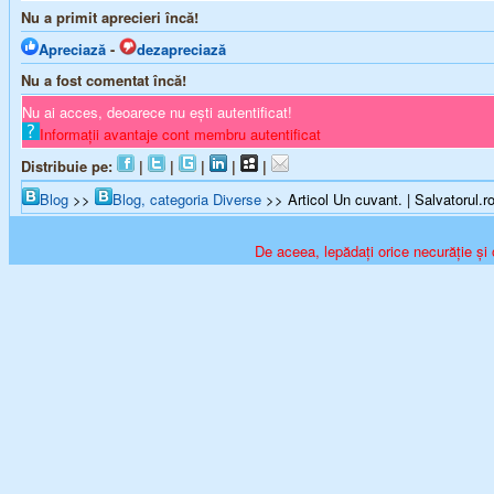
Nu a primit aprecieri încă!
Apreciază
-
dezapreciază
Nu a fost comentat încă!
Nu ai acces, deoarece nu ești autentificat!
Informații avantaje cont membru autentificat
Distribuie pe:
|
|
|
|
|
Blog
>>
Blog, categoria Diverse
>> Articol Un cuvant. | Salvatorul.r
De aceea, lepădați orice necurăție și 