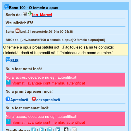
Banc 100 - O femeie a spus
Scris de:
Ion_Marcel
Vizualizări:
575
Scris:
luni, 21 octombrie 2019 la 00:24:38
BBCode:
[url=/banc/id/100-o-femeie-a-spus]O femeie a spus[/url]
O femeie a spus proaspătului sot: „Făgăduiesc să nu te contrazic
niciodată, dacă si tu promiti să fii întotdeauna de acord cu mine.”
SMS
Nu a fost notat încă!
Nu ai acces, deoarece nu ești autentificat!
Informații avantaje cont membru autentificat
Nu a primit aprecieri încă!
Apreciază
-
dezapreciază
Nu a fost comentat încă!
Nu ai acces, deoarece nu ești autentificat!
Informații avantaje cont membru autentificat
Distribuie pe:
|
|
|
|
|