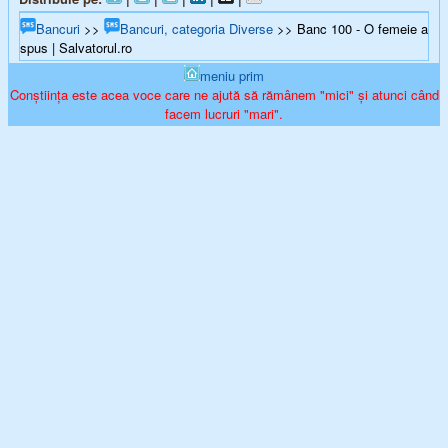
Bancuri
>>
Bancuri, categoria Diverse
>> Banc 100 - O femeie a
spus | Salvatorul.ro
meniu prim
Conștiința este acea voce care ne ajută să rămânem "mici" și atunci când
facem lucruri "mari".