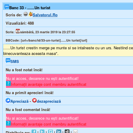
Banc 33 - ......Un turist
Scris de:
Salvatorul.Ro
Vizualizări:
488
Scris:
sâmbătă, 23 martie 2019 la 23:27:55
BBCode:
[url=/banc/id/33-un-turist]......Un turist[/url]
......Un turist crestin merge pe munte si se intalneste cu un urs. Nestiind c
binecuvanteaza aceasta masa".
SMS
Nu a fost notat încă!
Nu ai acces, deoarece nu ești autentificat!
Informații avantaje cont membru autentificat
Nu a primit aprecieri încă!
Apreciază
-
dezapreciază
Nu a fost comentat încă!
Nu ai acces, deoarece nu ești autentificat!
Informații avantaje cont membru autentificat
Distribuie pe:
|
|
|
|
|