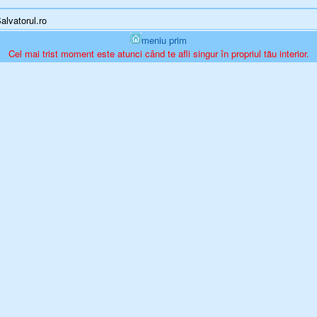
Salvatorul.ro
meniu prim
Cel mai trist moment este atunci când te afli singur în propriul tău interior.