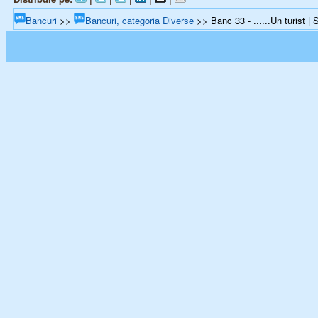
Bancuri
>>
Bancuri, categoria Diverse
>> Banc 33 - ......Un turist | 