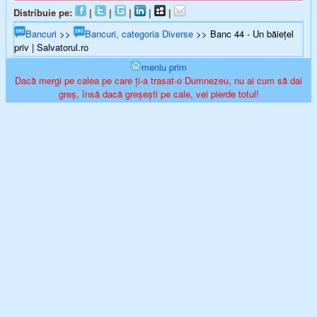
Distribuie pe:
|
|
|
|
|
Bancuri
>>
Bancuri, categoria Diverse
>> Banc 44 - Un băieţel
priv | Salvatorul.ro
meniu prim
Dacă mergi pe calea pe care ți-a trasat-o Dumnezeu, nu ai cum să dai
greș, însă dacă greșești pe cale, vei pierde totul!