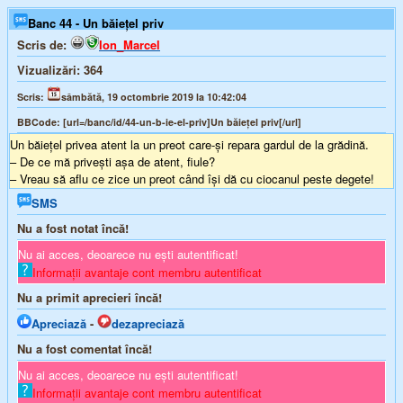
Banc 44 - Un băieţel priv
Scris de:
Ion_Marcel
Vizualizări:
364
Scris:
sâmbătă, 19 octombrie 2019 la 10:42:04
BBCode:
[url=/banc/id/44-un-b-ie-el-priv]Un băieţel priv[/url]
Un băieţel privea atent la un preot care-şi repara gardul de la grădină.
– De ce mă priveşti aşa de atent, fiule?
– Vreau să aflu ce zice un preot când îşi dă cu ciocanul peste degete!
SMS
Nu a fost notat încă!
Nu ai acces, deoarece nu ești autentificat!
Informații avantaje cont membru autentificat
Nu a primit aprecieri încă!
Apreciază
-
dezapreciază
Nu a fost comentat încă!
Nu ai acces, deoarece nu ești autentificat!
Informații avantaje cont membru autentificat