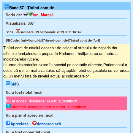
Banc 57 - Ținînd cont de
Scris de:
Ion_Marcel
Vizualizări:
387
Scris:
sâmbătă, 19 octombrie 2019 la 11:02:42
BBCode:
[url=/banc/id/57-in-nd-cont-de]Ținînd cont de [/url]
Ținînd cont de nivelul deosebit de ridicat al stratului de zăpadă din
ultimele ierni,cineva a propus în Parlament înălțarea cu un metru a
indicatoarelor rutiere.
În urma dezbaterilor axate în special pe costurile aferente,Parlamentul a
decis că e mult mai avantalos să așteptăm pînă ce șoselele se vor eroda
cu un metru față de nivelul actual al indicatoarelor.
SMS
Nu a fost notat încă!
Nu ai acces, deoarece nu ești autentificat!
Informații avantaje cont membru autentificat
Nu a primit aprecieri încă!
Apreciază
-
dezapreciază
Nu a fost comentat încă!