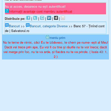
Nu ai acces, deoarece nu ești autentificat!
Informații avantaje cont membru autentificat
Distribuie pe:
|
|
|
|
|
Bancuri
>>
Bancuri, categoria Diverse
>> Banc 57 - Ținînd cont
de | Salvatorul.ro
meniu prim
Nu te teme de nimic, căci Eu te izbăvesc, te chem pe nume- ești al Meu!
Dacă vei trece prin ape, Eu voi fi cu tine și râurile nu te vor îneca; dacă
vei merge prin foc, nu te va arde, și flacăra nu te va prinde. ( Isaia 43: 1,
2 )