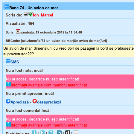
Banc 74 - Un avion de mar
Scris de:
Ion_Marcel
Vizualizări:
464
Scris:
sâmbătă, 19 octombrie 2019 la 11:34:48
BBCode:
[url=/banc/id/74-un-avion-de-mar]Un avion de mar[/url]
Un avion de mari dimensiuni cu vreo 654 de pasageri la bord se prabuseste chi
supravietuitori???
SMS
Nu a fost notat încă!
Nu ai acces, deoarece nu ești autentificat!
Informații avantaje cont membru autentificat
Nu a primit aprecieri încă!
Apreciază
-
dezapreciază
Nu a fost comentat încă!
Nu ai acces, deoarece nu ești autentificat!
Informații avantaje cont membru autentificat
Distribuie pe:
|
|
|
|
|