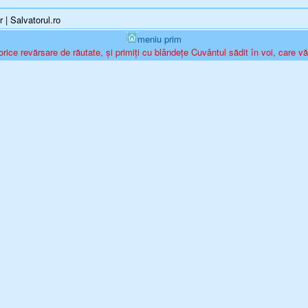
| Salvatorul.ro
meniu prim
orice revărsare de răutate, și primiți cu blândețe Cuvântul sădit în voi, care vă