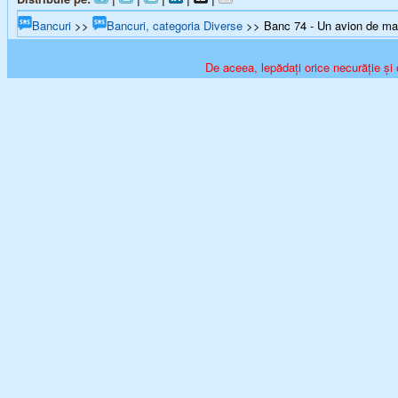
Bancuri
>>
Bancuri, categoria Diverse
>> Banc 74 - Un avion de mar 
De aceea, lepădați orice necurăție și 