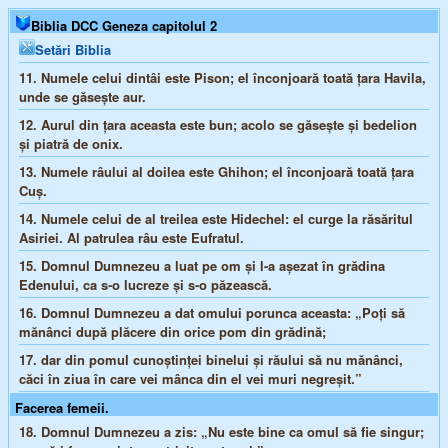
Biblia DCC Geneza capitolul 2
Setări Biblia
11.
Numele celui dintâi este Pison; el înconjoară toată ţara Havila,
unde se găseşte aur.
12.
Aurul din ţara aceasta este bun; acolo se găseşte şi bedelion
şi piatră de onix.
13.
Numele râului al doilea este Ghihon; el înconjoară toată ţara
Cuş.
14.
Numele celui de al treilea este Hidechel: el curge la răsăritul
Asiriei. Al patrulea râu este Eufratul.
15.
Domnul Dumnezeu a luat pe om şi l-a aşezat în grădina
Edenului, ca s-o lucreze şi s-o păzească.
16.
Domnul Dumnezeu a dat omului porunca aceasta: „Poţi să
mănânci după plăcere din orice pom din grădină;
17.
dar din pomul cunoştinţei binelui şi răului să nu mănânci,
căci în ziua în care vei mânca din el vei muri negreşit.”
Facerea femeii.
18.
Domnul Dumnezeu a zis: „Nu este bine ca omul să fie singur;