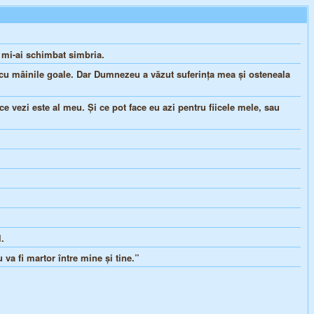
i mi-ai schimbat simbria.
cu mâinile goale. Dar Dumnezeu a văzut suferinţa mea şi osteneala
ce vezi este al meu. Şi ce pot face eu azi pentru fiicele mele, sau
.
va fi martor între mine şi tine.”