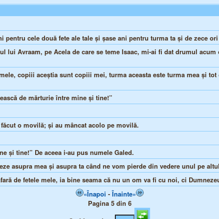
ni pentru cele două fete ale tale şi şase ani pentru turma ta şi de zece or
 lui Avraam, pe Acela de care se teme Isaac, mi-ai fi dat drumul acum 
mele, copiii aceştia sunt copiii mei, turma aceasta este turma mea şi tot 
ască de mărturie între mine şi tine!”
au făcut o movilă; şi au mâncat acolo pe movilă.
ne şi tine!” De aceea i-au pus numele Galed.
ze asupra mea şi asupra ta când ne vom pierde din vedere unul pe altul
afară de fetele mele, ia bine seama că nu un om va fi cu noi, ci Dumnezeu 
«Înapoi
-
Înainte»
Pagina 5 din 6