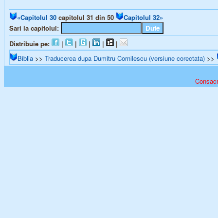
«Capitolul 30
capitolul 31 din 50
Capitolul 32»
Sari la capitolul:
Distribuie pe:
|
|
|
|
|
Biblia
>>
Traducerea dupa Dumitru Cornilescu (versiune corectata)
>>
Consacra