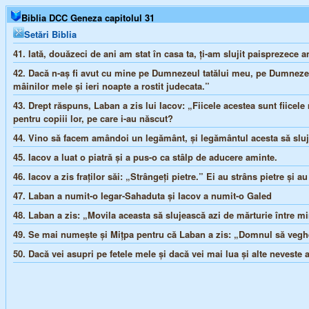
Biblia DCC Geneza capitolul 31
Setări Biblia
41.
Iată, douăzeci de ani am stat în casa ta, ţi-am slujit paisprezece a
42.
Dacă n-aş fi avut cu mine pe Dumnezeul tatălui meu, pe Dumnezeul
mâinilor mele şi ieri noapte a rostit judecata.”
43.
Drept răspuns, Laban a zis lui Iacov: „Fiicele acestea sunt fiicele 
pentru copiii lor, pe care i-au născut?
44.
Vino să facem amândoi un legământ, şi legământul acesta să sluje
45.
Iacov a luat o piatră şi a pus-o ca stâlp de aducere aminte.
46.
Iacov a zis fraţilor săi: „Strângeţi pietre.” Ei au strâns pietre şi 
47.
Laban a numit-o Iegar-Sahaduta şi Iacov a numit-o Galed
48.
Laban a zis: „Movila aceasta să slujească azi de mărturie între mi
49.
Se mai numeşte şi Miţpa pentru că Laban a zis: „Domnul să veghe
50.
Dacă vei asupri pe fetele mele şi dacă vei mai lua şi alte neveste 