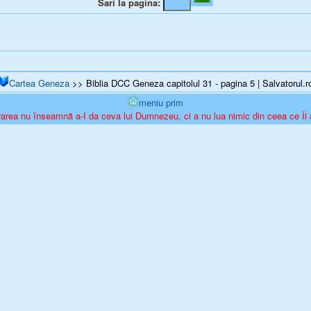
Sari la pagina:
Cartea Geneza
>> Biblia DCC Geneza capitolul 31 - pagina 5 | Salvatorul.r
meniu prim
rea nu înseamnă a-I da ceva lui Dumnezeu, ci a nu lua nimic din ceea ce Îi 