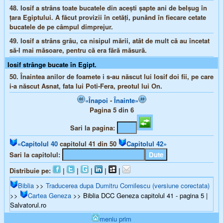
48.
Iosif a strâns toate bucatele din aceşti şapte ani de belşug în
ţara Egiptului. A făcut provizii în cetăţi, punând în fiecare cetate
bucatele de pe câmpul dimprejur.
49.
Iosif a strâns grâu, ca nisipul mării, atât de mult că au încetat
să-l mai măsoare, pentru că era fără măsură.
Iosif strânge bucate în Egipt.
50.
Înaintea anilor de foamete i s-au născut lui Iosif doi fii, pe care
i-a născut Asnat, fata lui Poti-Fera, preotul lui On.
«Înapoi
-
Înainte»
Pagina 5 din 6
Sari la pagina:
«Capitolul 40
capitolul 41 din 50
Capitolul 42»
Sari la capitolul:
Distribuie pe:
|
|
|
|
|
Biblia
>>
Traducerea dupa Dumitru Cornilescu (versiune corectata)
>>
Cartea Geneza
>> Biblia DCC Geneza capitolul 41 - pagina 5 |
Salvatorul.ro
meniu prim