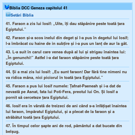
Biblia DCC Geneza capitolul 41
Setări Biblia
41.
Faraon a zis lui Iosif: „Uite, îţi dau stăpânire peste toată ţara
Egiptului.”
42.
Faraon şi-a scos inelul din deget şi l-a pus în degetul lui Iosif;
l-a îmbrăcat cu haine de in subţire şi i-a pus un lanţ de aur la gât.
43.
L-a suit în carul care venea după al lui şi strigau înaintea lui:
„În genunchi!” Astfel i-a dat faraon stăpânire peste toată ţara
Egiptului.
44.
Şi a mai zis lui Iosif: „Eu sunt faraon! Dar fără tine nimeni nu
va ridica mâna, nici piciorul în toată ţara Egiptului.”
45.
Faraon a pus lui Iosif numele: Ţafnat-Paeneah şi i-a dat de
nevastă pe Asnat, fata lui Poti-Fera, preotul lui On. Şi Iosif a
pornit să cerceteze ţara Egiptului.
46.
Iosif era în vârstă de treizeci de ani când s-a înfăţişat înaintea
lui faraon, împăratul Egiptului, şi a plecat de la faraon şi a
străbătut toată ţara Egiptului.
47.
În timpul celor şapte ani de rod, pământul a dat bucate din
belşug.