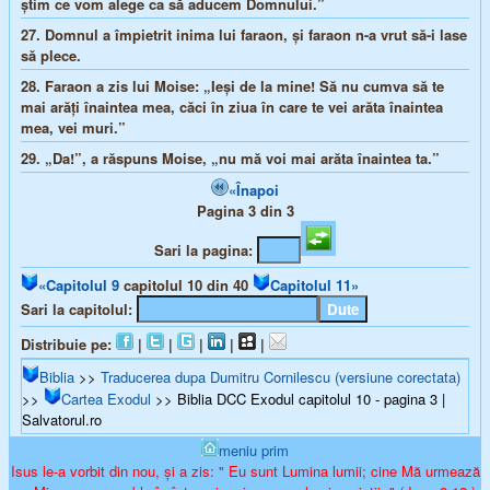
ştim ce vom alege ca să aducem Domnului.”
27.
Domnul a împietrit inima lui faraon, şi faraon n-a vrut să-i lase
să plece.
28.
Faraon a zis lui Moise: „Ieşi de la mine! Să nu cumva să te
mai arăţi înaintea mea, căci în ziua în care te vei arăta înaintea
mea, vei muri.”
29.
„Da!”, a răspuns Moise, „nu mă voi mai arăta înaintea ta.”
«Înapoi
Pagina 3 din 3
Sari la pagina:
«Capitolul 9
capitolul 10 din 40
Capitolul 11»
Sari la capitolul:
Distribuie pe:
|
|
|
|
|
Biblia
>>
Traducerea dupa Dumitru Cornilescu (versiune corectata)
>>
Cartea Exodul
>> Biblia DCC Exodul capitolul 10 - pagina 3 |
Salvatorul.ro
meniu prim
Isus le-a vorbit din nou, și a zis: " Eu sunt Lumina lumii; cine Mă urmează