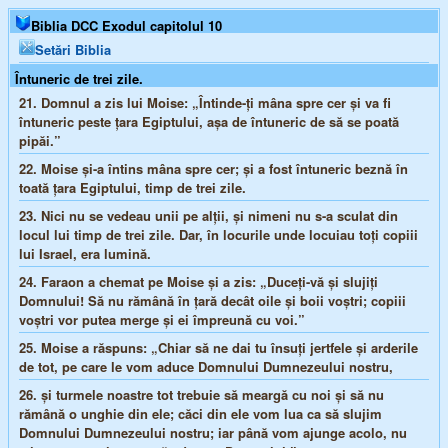
Biblia DCC Exodul capitolul 10
Setări Biblia
Întuneric de trei zile.
21.
Domnul a zis lui Moise: „Întinde-ţi mâna spre cer şi va fi
întuneric peste ţara Egiptului, aşa de întuneric de să se poată
pipăi.”
22.
Moise şi-a întins mâna spre cer; şi a fost întuneric beznă în
toată ţara Egiptului, timp de trei zile.
23.
Nici nu se vedeau unii pe alţii, şi nimeni nu s-a sculat din
locul lui timp de trei zile. Dar, în locurile unde locuiau toţi copiii
lui Israel, era lumină.
24.
Faraon a chemat pe Moise şi a zis: „Duceţi-vă şi slujiţi
Domnului! Să nu rămână în ţară decât oile şi boii voştri; copiii
voştri vor putea merge şi ei împreună cu voi.”
25.
Moise a răspuns: „Chiar să ne dai tu însuţi jertfele şi arderile
de tot, pe care le vom aduce Domnului Dumnezeului nostru,
26.
şi turmele noastre tot trebuie să meargă cu noi şi să nu
rămână o unghie din ele; căci din ele vom lua ca să slujim
Domnului Dumnezeului nostru; iar până vom ajunge acolo, nu