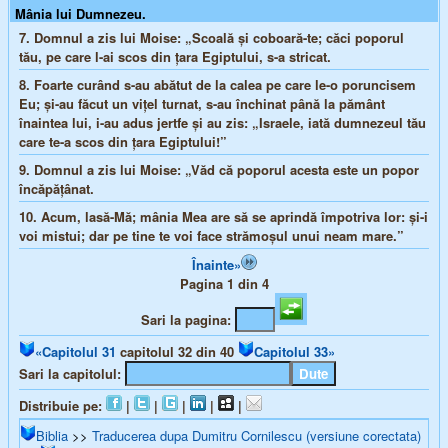
Mânia lui Dumnezeu.
7.
Domnul a zis lui Moise: „Scoală şi coboară-te; căci poporul
tău, pe care l-ai scos din ţara Egiptului, s-a stricat.
8.
Foarte curând s-au abătut de la calea pe care le-o poruncisem
Eu; şi-au făcut un viţel turnat, s-au închinat până la pământ
înaintea lui, i-au adus jertfe şi au zis: „Israele, iată dumnezeul tău
care te-a scos din ţara Egiptului!”
9.
Domnul a zis lui Moise: „Văd că poporul acesta este un popor
încăpăţânat.
10.
Acum, lasă-Mă; mânia Mea are să se aprindă împotriva lor: şi-i
voi mistui; dar pe tine te voi face strămoşul unui neam mare.”
Înainte»
Pagina 1 din 4
Sari la pagina:
«Capitolul 31
capitolul 32 din 40
Capitolul 33»
Sari la capitolul:
Distribuie pe:
|
|
|
|
|
Biblia
>>
Traducerea dupa Dumitru Cornilescu (versiune corectata)