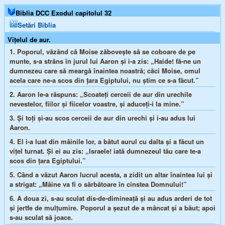
Biblia DCC Exodul capitolul 32
Setări Biblia
Viţelul de aur.
1.
Poporul, văzând că Moise zăboveşte să se coboare de pe
munte, s-a strâns în jurul lui Aaron şi i-a zis: „Haide! fă-ne un
dumnezeu care să meargă înaintea noastră; căci Moise, omul
acela care ne-a scos din ţara Egiptului, nu ştim ce s-a făcut.”
2.
Aaron le-a răspuns: „Scoateţi cerceii de aur din urechile
nevestelor, fiilor şi fiicelor voastre, şi aduceţi-i la mine.”
3.
Şi toţi şi-au scos cerceii de aur din urechi şi i-au adus lui
Aaron.
4.
El i-a luat din mâinile lor, a bătut aurul cu dalta şi a făcut un
viţel turnat. Şi ei au zis: „Israele! iată dumnezeul tău care te-a
scos din ţara Egiptului.”
5.
Când a văzut Aaron lucrul acesta, a zidit un altar înaintea lui şi
a strigat: „Mâine va fi o sărbătoare în cinstea Domnului!”
6.
A doua zi, s-au sculat dis-de-dimineaţă şi au adus arderi de tot
şi jertfe de mulţumire. Poporul a şezut de a mâncat şi a băut; apoi
s-au sculat să joace.