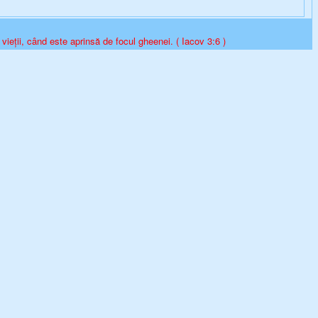
vieții, când este aprinsă de focul gheenei. ( Iacov 3:6 )