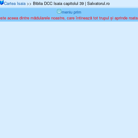
Cartea Isaia
>> Biblia DCC Isaia capitolul 39 | Salvatorul.ro
meniu prim
ste aceea dintre mădularele noastre, care întinează tot trupul și aprinde roata 