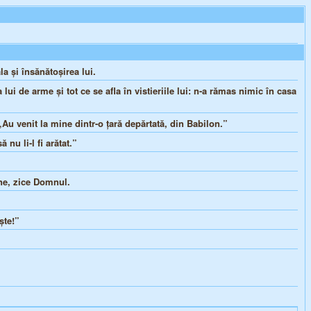
a şi însănătoşirea lui.
lui de arme şi tot ce se afla în vistieriile lui: n-a rămas nimic în casa
Au venit la mine dintr-o ţară depărtată, din Babilon.”
nu li-l fi arătat.”
âne, zice Domnul.
şte!”