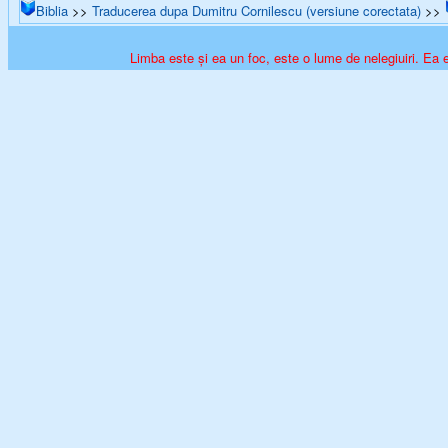
Biblia
>>
Traducerea dupa Dumitru Cornilescu (versiune corectata)
>>
Limba este și ea un foc, este o lume de nelegiuiri. Ea e