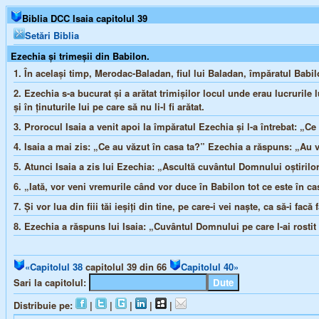
Biblia DCC Isaia capitolul 39
Setări Biblia
Ezechia şi trimeşii din Babilon.
1.
În acelaşi timp, Merodac-Baladan, fiul lui Baladan, împăratul Babilon
2.
Ezechia s-a bucurat şi a arătat trimişilor locul unde erau lucrurile l
şi în ţinuturile lui pe care să nu li-l fi arătat.
3.
Prorocul Isaia a venit apoi la împăratul Ezechia şi l-a întrebat: „C
4.
Isaia a mai zis: „Ce au văzut în casa ta?” Ezechia a răspuns: „Au văz
5.
Atunci Isaia a zis lui Ezechia: „Ascultă cuvântul Domnului oştirilor
6.
„Iată, vor veni vremurile când vor duce în Babilon tot ce este în cas
7.
Şi vor lua din fiii tăi ieşiţi din tine, pe care-i vei naşte, ca să-i fa
8.
Ezechia a răspuns lui Isaia: „Cuvântul Domnului pe care l-ai rostit e
«Capitolul 38
capitolul 39 din 66
Capitolul 40»
Sari la capitolul:
Distribuie pe:
|
|
|
|
|