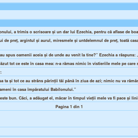
ului, a trimis o scrisoare şi un dar lui Ezechia, pentru că aflase de boal
ui de preţ, argintul şi aurul, miresmele şi untdelemnul de preţ, toată casa 
e au spus oamenii aceia şi de unde au venit la tine?” Ezechia a răspuns: „
ut tot ce este în casa mea: n-a rămas nimic în vistieriile mele pe care să 
:
a ta şi tot ce au strâns părinţii tăi până în ziua de azi; nimic nu va răm
că fameni în casa împăratului Babilonului.”
ste bun. Căci, a adăugat el, măcar în timpul vieţii mele va fi pace şi lini
Pagina 1 din 1