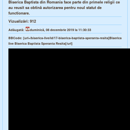
Biserica Baptista din Romania face parte din primele religii ce
au reusit sa obtină autorizarea pentru noul statut de
functionare.
Vizualizări:
912
Adăugată:
duminică, 08 decembrie 2019 la 11:30:33
BBCode:
[url=/biserica-live/id/17-biserica-baptista-speranta-resita]Biserica
live Biserica Baptista Speranta Resita[/url]