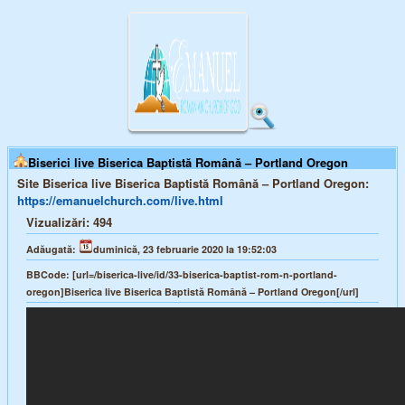
Biserici live Biserica Baptistă Română – Portland Oregon
Site Biserica live Biserica Baptistă Română – Portland Oregon:
https://emanuelchurch.com/live.html
Vizualizări:
494
Adăugată:
duminică, 23 februarie 2020 la 19:52:03
BBCode:
[url=/biserica-live/id/33-biserica-baptist-rom-n-portland-
oregon]Biserica live Biserica Baptistă Română – Portland Oregon[/url]