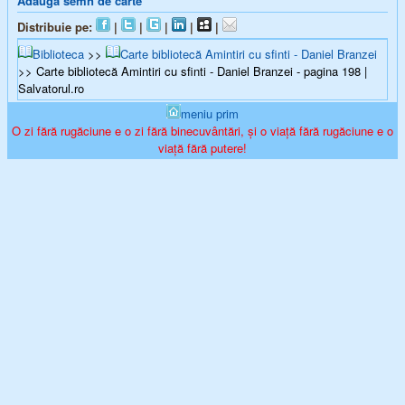
Adaugă semn de carte
Distribuie pe:
|
|
|
|
|
Biblioteca
>>
Carte bibliotecă Amintiri cu sfinti - Daniel Branzei
>> Carte bibliotecă Amintiri cu sfinti - Daniel Branzei - pagina 198 |
Salvatorul.ro
meniu prim
O zi fără rugăciune e o zi fără binecuvântări, și o viață fără rugăciune e o
viață fără putere!