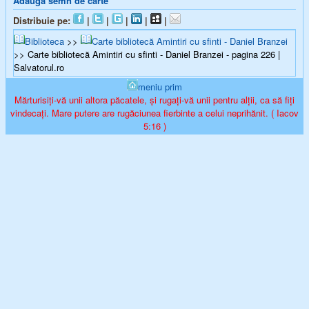
Adaugă semn de carte
Distribuie pe:
|
|
|
|
|
Biblioteca
>>
Carte bibliotecă Amintiri cu sfinti - Daniel Branzei
>> Carte bibliotecă Amintiri cu sfinti - Daniel Branzei - pagina 226 |
Salvatorul.ro
meniu prim
Mărturisiți-vă unii altora păcatele, și rugați-vă unii pentru alții, ca să fiți
vindecați. Mare putere are rugăciunea fierbinte a celui neprihănit. ( Iacov
5:16 )