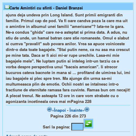
Carte Amintiri cu sfinti - Daniel Branzei
ajuns deja undeva prin Long Island. Sunt primii emigranti din
familie. Primul cap de pod. Va fi oare candva poza la care ma uit
o amintire in albumul unei familii "americane"? Iata-ne la gara.
Ne-a condus "ghida" care ne-a asteptat si prima data. A adus, nu
stiu de unde, un hamal batran care stie romaneste. Omul e slabut
si cumva "pravalit" sub povara anilor. Vrea sa apuce voiniceste
dintr-o data toate bagajele. "Stai putin nene, ca nu asa ma crescut
pe mine tata. Daca ar fi aici mi-ar rupe urechile. Lasa-mi mie
bagajele mele". Ne luptam putin si inteleg intr-un tarziu ca e
vorba despre perspectiva unui "bacsis american". Ii strecor
bucuros cateva bacnote in mana si ... profitand de uimirea lui, imi
iau bagajele si plec spre tren. Ma ajunge din urma sa-mi
multumeasca plin de emotie. Ochii nostri se intalnesc intr-o
fractiune de eternitate ramasa fara cuvinte. Ramas bun om necajit!
A plecat trenul. Ne asteapta 12 ore in care vom strabate cu o
agonizanta incetineala ceva mai mPagina 228
«Înapoi
-
Înainte»
Pagina 226 din 273
Sari la pagina: