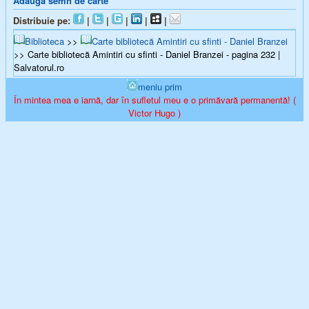
Adaugă semn de carte
Distribuie pe:
|
|
|
|
|
Biblioteca
>>
Carte bibliotecă Amintiri cu sfinti - Daniel Branzei
>> Carte bibliotecă Amintiri cu sfinti - Daniel Branzei - pagina 232 |
Salvatorul.ro
meniu prim
În mintea mea e iarnă, dar în sufletul meu e o primăvară permanentă! (
Victor Hugo )