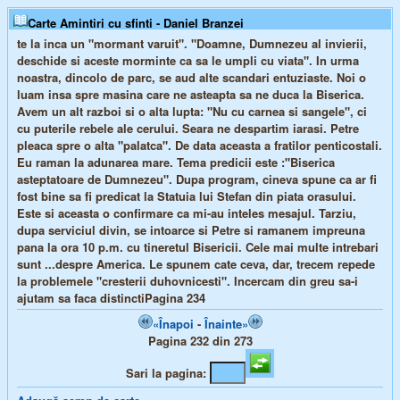
Carte Amintiri cu sfinti - Daniel Branzei
te la inca un "mormant varuit". "Doamne, Dumnezeu al invierii,
deschide si aceste morminte ca sa le umpli cu viata". In urma
noastra, dincolo de parc, se aud alte scandari entuziaste. Noi o
luam insa spre masina care ne asteapta sa ne duca la Biserica.
Avem un alt razboi si o alta lupta: "Nu cu carnea si sangele", ci
cu puterile rebele ale cerului. Seara ne despartim iarasi. Petre
pleaca spre o alta "palatca". De data aceasta a fratilor penticostali.
Eu raman la adunarea mare. Tema predicii este :"Biserica
asteptatoare de Dumnezeu". Dupa program, cineva spune ca ar fi
fost bine sa fi predicat la Statuia lui Stefan din piata orasului.
Este si aceasta o confirmare ca mi-au inteles mesajul. Tarziu,
dupa serviciul divin, se intoarce si Petre si ramanem impreuna
pana la ora 10 p.m. cu tineretul Bisericii. Cele mai multe intrebari
sunt ...despre America. Le spunem cate ceva, dar, trecem repede
la problemele "cresterii duhovnicesti". Incercam din greu sa-i
ajutam sa faca distinctiPagina 234
«Înapoi
-
Înainte»
Pagina 232 din 273
Sari la pagina: