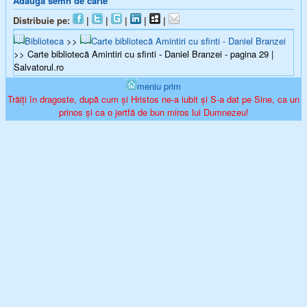
Adaugă semn de carte
Distribuie pe:
|
|
|
|
|
Biblioteca
>>
Carte bibliotecă Amintiri cu sfinti - Daniel Branzei
>> Carte bibliotecă Amintiri cu sfinti - Daniel Branzei - pagina 29 |
Salvatorul.ro
meniu prim
Trăiți în dragoste, după cum și Hristos ne-a iubit și S-a dat pe Sine, ca un
prinos și ca o jertfă de bun miros lui Dumnezeu!