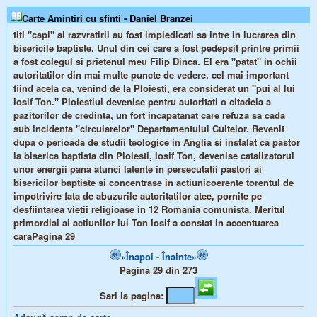
Carte Amintiri cu sfinti - Daniel Branzei
titi "capi" ai razvratirii au fost impiedicati sa intre in lucrarea din
bisericile baptiste. Unul din cei care a fost pedepsit printre primii
a fost colegul si prietenul meu Filip Dinca. El era "patat" in ochii
autoritatilor din mai multe puncte de vedere, cel mai important
fiind acela ca, venind de la Ploiesti, era considerat un "pui al lui
Iosif Ton." Ploiestiul devenise pentru autoritati o citadela a
pazitorilor de credinta, un fort incapatanat care refuza sa cada
sub incidenta "circularelor" Departamentului Cultelor. Revenit
dupa o perioada de studii teologice in Anglia si instalat ca pastor
la biserica baptista din Ploiesti, Iosif Ton, devenise catalizatorul
unor energii pana atunci latente in persecutatii pastori ai
bisericilor baptiste si concentrase in actiunicoerente torentul de
impotrivire fata de abuzurile autoritatilor atee, pornite pe
desfiintarea vietii religioase in 12 Romania comunista. Meritul
primordial al actiunilor lui Ton Iosif a constat in accentuarea
caraPagina 29
«Înapoi
-
Înainte»
Pagina 29 din 273
Sari la pagina: