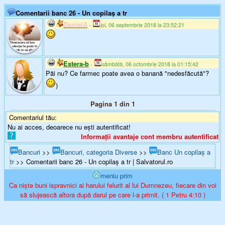
Comentarii banc 26 - Un copilaş a tr
DanielA
-
joi, 06 septembrie 2018 la 23:52:21
Estera-b
-
sâmbătă, 06 octombrie 2018 la 01:15:42
Păi nu? Ce farmec poate avea o banană "nedesfăcută"?
)
Pagina 1 din 1
Comentariul tău:
Nu ai acces, deoarece nu ești autentificat!
Informații avantaje cont membru autentificat
Bancuri
>>
Bancuri, categoria Diverse
>>
Banc Un copilaş a
tr
>> Comentarii banc 26 - Un copilaş a tr | Salvatorul.ro
meniu prim
Ca niște buni ispravnici ai harului felurit al lui Dumnezeu, fiecare din voi
să slujească altora după darul pe care l-a primit. ( 1 Petru 4:10 )