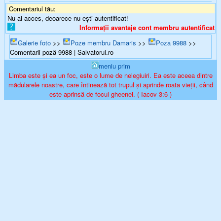
Comentariul tău:
Nu ai acces, deoarece nu ești autentificat!
Informații avantaje cont membru autentificat
Galerie foto
>>
Poze membru Damaris
>>
Poza 9988
>>
Comentarii poză 9988 | Salvatorul.ro
meniu prim
Limba este și ea un foc, este o lume de nelegiuiri. Ea este aceea dintre
mădularele noastre, care întinează tot trupul și aprinde roata vieții, când
este aprinsă de focul gheenei. ( Iacov 3:6 )