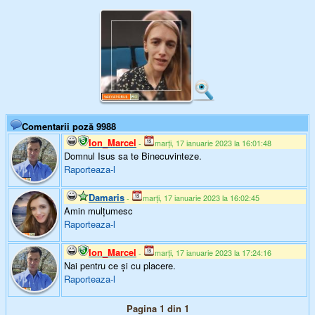
Comentarii poză 9988
Ion_Marcel
-
marți, 17 ianuarie 2023 la 16:01:48
Domnul Isus sa te Binecuvinteze.
Raporteaza-l
Damaris
-
marți, 17 ianuarie 2023 la 16:02:45
Amin mulțumesc
Raporteaza-l
Ion_Marcel
-
marți, 17 ianuarie 2023 la 17:24:16
Nai pentru ce și cu placere.
Raporteaza-l
Pagina 1 din 1