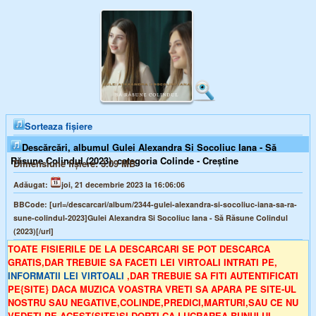
Sorteaza fișiere
Descărcări, albumul Gulei Alexandra Si Socoliuc Iana - Să
Răsune Colindul (2023), categoria Colinde - Creștine
Dimensiune fișiere:
3.09 MB
Adăugat:
joi, 21 decembrie 2023 la 16:06:06
BBCode:
[url=/descarcari/album/2344-gulei-alexandra-si-socoliuc-iana-sa-ra-
sune-colindul-2023]Gulei Alexandra Si Socoliuc Iana - Să Răsune Colindul
(2023)[/url]
TOATE FISIERILE DE LA DESCARCARI SE POT DESCARCA
GRATIS,DAR TREBUIE SA FACETI LEI VIRTOALI INTRATI PE,
INFORMATII LEI VIRTOALI
,DAR TREBUIE SA FITI AUTENTIFICATI
PE{SITE} DACA MUZICA VOASTRA VRETI SA APARA PE SITE-UL
NOSTRU SAU NEGATIVE,COLINDE,PREDICI,MARTURI,SAU CE NU
VEDETI PE ACEST{SITE}SI DORTI CA LUCRAREA BUNULUI