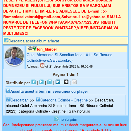
DUMNEZEU SI FIULUI LUI,ISUS HRISTOS SA MEARGA,MAI
DEPARTE TRIMITETIMI-LE PE ADRESELE DE E-mail >>>
Romaniasalvatorul@gmail.com,Salvatorul_ro@yahoo.ro,SAU LA
NUMARUL DE TELEFON WHATSAPP,0747577523,DISTRIBUITI
PESTE TOT PE FACEBOOK,WHATSAPP,VIBER,INSTAGRAM,VA
MULTUMESC!
Descarcă acest album arhivat
Ion_Marcel
Gulei Alexandra Si Socoliuc Iana - 01 - Sa Rasune
Colindul(www.Salvatorul.ro)
Adaugat:
joi, 21 decembrie 2023 la 16:06:48
Pagina 1 din 1
Distribuie pe:
|
|
|
|
|
Ascultă acest album în versiunea cu player
Descărcări
>>
Categoria Colinde - Creștine
>> Descărcări,
albumul Gulei Alexandra Si Socoliuc Iana - Să Răsune Colindul
(2023), categoria Colinde - Creștine | Salvatorul.ro
meniu prim
Căci înțelepciunea prețuiește mai mult decât mărgăritarele, și nici un lucru
de preț nu se poate asemui cu ea. ( Proverbele 8:11 )