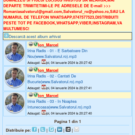
DEPARTE TRIMITETIMI-LE PE ADRESELE DE E-mail >>>
Romaniasalvatorul@gmail.com,Salvatorul_ro@yahoo.ro,SAU LA
NUMARUL DE TELEFON WHATSAPP,0747577523,DISTRIBUITI
PESTE TOT PE FACEBOOK,WHATSAPP,VIBER,INSTAGRAM,VA
MULTUMESC!
Descarcă acest album arhivat
Ion_Marcel
Irina Radis - 01 - E Sarbatoare Din
Nou(www.Salvatorul.ro).mp3
Adaugat:
joi, 04 ianuarie 2024 la 20:27:42
Ion_Marcel
Irina Radis - 02 - Cantati De
Bucurie(www.Salvatorul.ro).mp3
Adaugat:
joi, 04 ianuarie 2024 la 20:27:41
Ion_Marcel
Irina Radis - 03 - In Noaptea
Intunecoasa(www.Salvatorul.ro).mp3
Adaugat:
joi, 04 ianuarie 2024 la 20:27:40
Pagina 1 din 1
Distribuie pe:
|
|
|
|
|