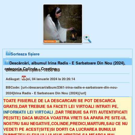
Sorteaza fișiere
Descărcări, albumul Irina Radis - E Sarbatoare Din Nou (2024),
categoria Colinde - Creștine
Dimensiune fișiere:
10.58 MB
Adăugat:
joi, 04 ianuarie 2024 la 20:26:14
BBCode:
[url=/descarcari/album/2361-irina-radis-e-sarbatoare-din-nou-
2024]Irina Radis - E Sarbatoare Din Nou (2024)[/url]
TOATE FISIERILE DE LA DESCARCARI SE POT DESCARCA
GRATIS,DAR TREBUIE SA FACETI LEI VIRTOALI INTRATI PE,
INFORMATII LEI VIRTOALI
,DAR TREBUIE SA FITI AUTENTIFICATI
PE{SITE} DACA MUZICA VOASTRA VRETI SA APARA PE SITE-UL
NOSTRU SAU NEGATIVE,COLINDE,PREDICI,MARTURI,SAU CE NU
VEDETI PE ACEST{SITE}SI DORTI CA LUCRAREA BUNULUI
DUMNEZEU SI FIULUI LUI,ISUS HRISTOS SA MEARGA,MAI