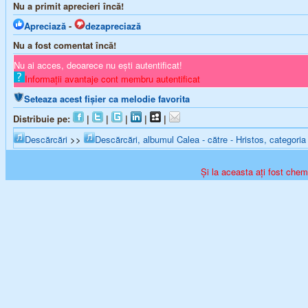
Nu a primit aprecieri încă!
Apreciază
-
dezapreciază
Nu a fost comentat încă!
Nu ai acces, deoarece nu ești autentificat!
Informații avantaje cont membru autentificat
Seteaza acest fișier ca melodie favorita
Distribuie pe:
|
|
|
|
|
Descărcări
>>
Descărcări, albumul Calea - către - Hristos, categoria
Și la aceasta ați fost chema