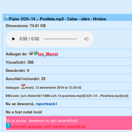
Fișier CCH~14 ~ Postfata.mp3 - Calea - către - Hristos
Dimensiune:
74.81 KB
Adăugat de:
Ion_Marcel
Vizualizări:
388
Descărcări:
0
Ascultări/vizionări:
25
Adaugat:
marți, 13 decembrie 2016 la 12:25:42
BBCode:
[url=/fisier/id/11989-cch-14-postfata-mp3]CCH~14 ~ Postfata.mp3[/url]
Nu se descarcă,
raportează-l
Nu a fost notat încă!
Nu ai acces, deoarece nu ești autentificat!
Informații avantaje cont membru autentificat