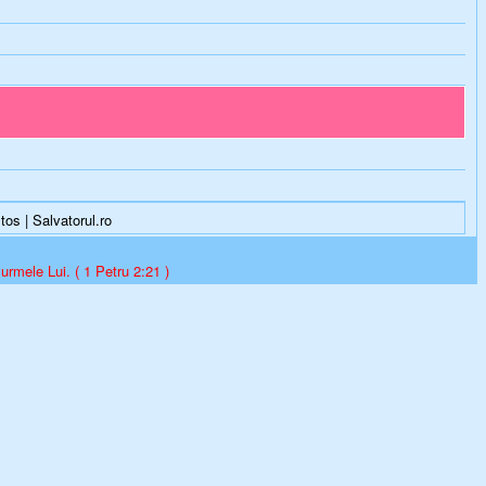
os | Salvatorul.ro
 urmele Lui. ( 1 Petru 2:21 )