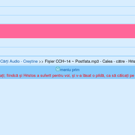
 Cărţi Audio - Creștine
>> Fișier CCH~14 ~ Postfata.mp3 - Calea - către - Hrist
meniu prim
ți; fiindcă și Hristos a suferit pentru voi, și v-a lăsat o pildă, ca să călcați pe