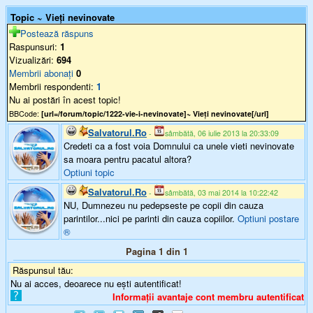
Topic ~ Vieți nevinovate
Postează răspuns
Raspunsuri:
1
Vizualizări:
694
Membrii abonați
0
Membrii respondenti:
1
Nu ai postări în acest topic!
BBCode:
[url=/forum/topic/1222-vie-i-nevinovate]~ Vieți nevinovate[/url]
Salvatorul.Ro
-
sâmbătă, 06 iulie 2013 la 20:33:09
Credeti ca a fost voia Domnului ca unele vieti nevinovate
sa moara pentru pacatul altora?
Optiuni topic
Salvatorul.Ro
-
sâmbătă, 03 mai 2014 la 10:22:42
NU, Dumnezeu nu pedepseste pe copii din cauza
parintilor...nici pe parinti din cauza copiilor.
Optiuni postare
®
Pagina 1 din 1
Răspunsul tău:
Nu ai acces, deoarece nu ești autentificat!
Informații avantaje cont membru autentificat