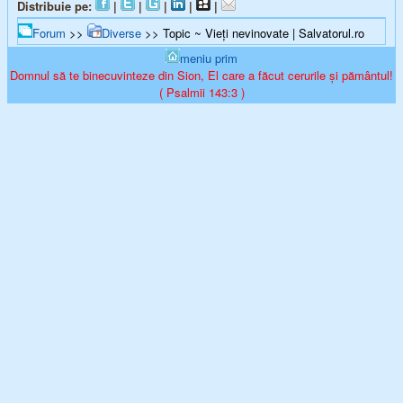
Distribuie pe:
|
|
|
|
|
Forum
>>
Diverse
>> Topic ~ Vieți nevinovate | Salvatorul.ro
meniu prim
Domnul să te binecuvinteze din Sion, El care a făcut cerurile și pământul!
( Psalmii 143:3 )