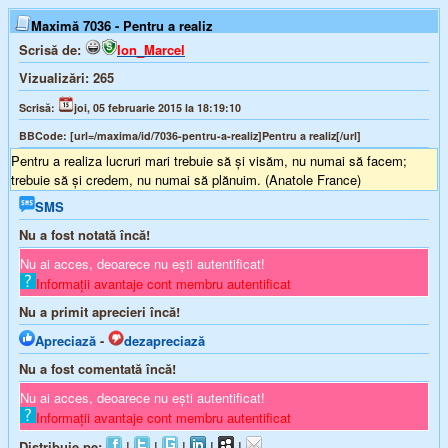
Maximă 7036 - Pentru a realiz
Scrisă de:
Ion_Marcel
Vizualizări:
265
Scrisă:
joi, 05 februarie 2015 la 18:19:10
BBCode:
[url=/maxima/id/7036-pentru-a-realiz]Pentru a realiz[/url]
Pentru a realiza lucruri mari trebuie să şi visăm, nu numai să facem;
trebuie să şi credem, nu numai să plănuim. (Anatole France)
SMS
Nu a fost notată încă!
Nu ai acces, deoarece nu ești autentificat!
Informații avantaje cont membru autentificat
Nu a primit aprecieri încă!
Apreciază
-
dezapreciază
Nu a fost comentată încă!
Nu ai acces, deoarece nu ești autentificat!
Informații avantaje cont membru autentificat
Distribuie pe:
|
|
|
|
|