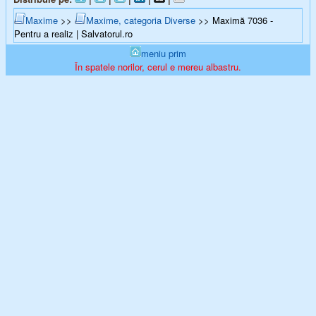
Maxime
>>
Maxime, categoria Diverse
>> Maximă 7036 -
Pentru a realiz | Salvatorul.ro
meniu prim
În spatele norilor, cerul e mereu albastru.