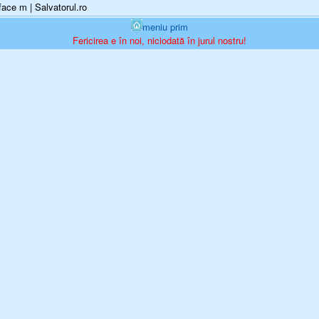
ce m | Salvatorul.ro
meniu prim
Fericirea e în noi, niciodată în jurul nostru!