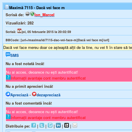
Maximă 7115 - Dacă vei face m
Scrisă de:
Ion_Marcel
Vizualizări:
282
Scrisă:
joi, 05 februarie 2015 la 20:02:59
BBCode:
[url=/maxima/id/7115-dac-vei-face-m]Dacă vei face m[/url]
Dacă vei face mereu doar ce aşteaptă alţii de la tine, nu vei fi în stare să te
SMS
Nu a fost notată încă!
Nu ai acces, deoarece nu ești autentificat!
Informații avantaje cont membru autentificat
Nu a primit aprecieri încă!
Apreciază
-
dezapreciază
Nu a fost comentată încă!
Nu ai acces, deoarece nu ești autentificat!
Informații avantaje cont membru autentificat
Distribuie pe:
|
|
|
|
|