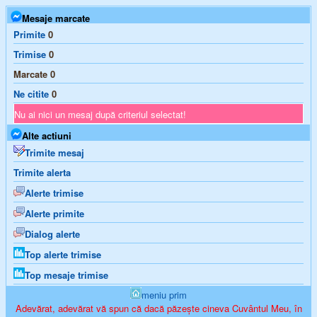
Mesaje marcate
Primite
0
Trimise
0
Marcate
0
Ne citite
0
Nu ai nici un mesaj după criteriul selectat!
Alte actiuni
Trimite mesaj
Trimite alerta
Alerte trimise
Alerte primite
Dialog alerte
Top alerte trimise
Top mesaje trimise
meniu prim
Adevărat, adevărat vă spun că dacă păzește cineva Cuvântul Meu, în