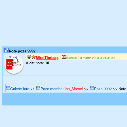
Note poză 9992
MirelTimisag
-
miercuri, 08 martie 2023 la 01:31:34
A dat nota:
10
Galerie foto
>>
Poze membru
Ion_Marcel
>>
Poza 9992
>> Note 