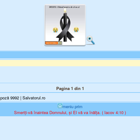
Pagina 1 din 1
poză 9992 | Salvatorul.ro
meniu prim
Smeriți-vă înaintea Domnului, și El vă va înălța. ( Iacov 4:10 )