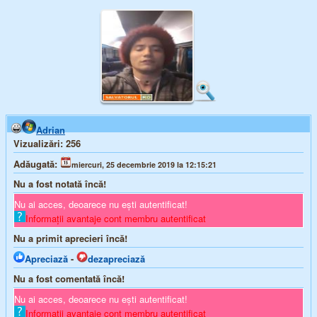
Adrian
Vizualizări:
256
Adăugată:
miercuri, 25 decembrie 2019 la 12:15:21
Nu a fost notată încă!
Nu ai acces, deoarece nu ești autentificat!
Informații avantaje cont membru autentificat
Nu a primit aprecieri încă!
Apreciază
-
dezapreciază
Nu a fost comentată încă!
Nu ai acces, deoarece nu ești autentificat!
Informații avantaje cont membru autentificat