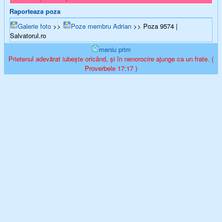
Raporteaza poza
Galerie foto
>>
Poze membru Adrian
>> Poza 9574 |
Salvatorul.ro
meniu prim
Prietenul adevărat iubește oricând, și în nenorocire ajunge ca un frate. (
Proverbele 17:17 )