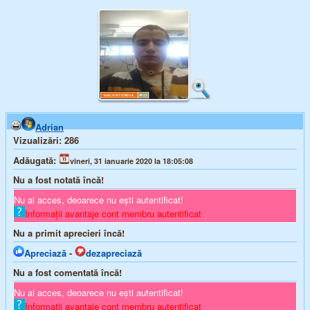
Adrian
Vizualizări:
286
Adăugată:
vineri, 31 ianuarie 2020 la 18:05:08
Nu a fost notată încă!
Nu ai acces, deoarece nu ești autentificat!
Informații avantaje cont membru autentificat
Nu a primit aprecieri încă!
Apreciază
-
dezapreciază
Nu a fost comentată încă!
Nu ai acces, deoarece nu ești autentificat!
Informații avantaje cont membru autentificat