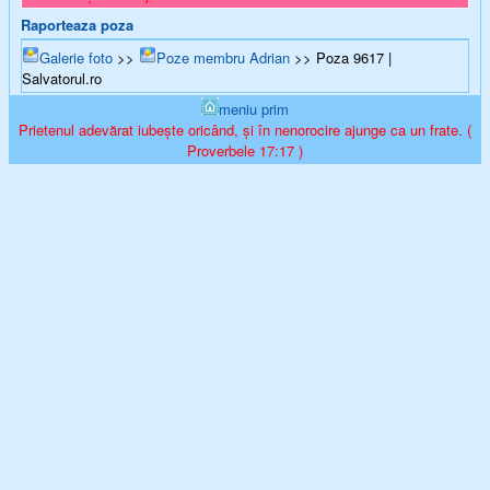
Raporteaza poza
Galerie foto
>>
Poze membru Adrian
>> Poza 9617 |
Salvatorul.ro
meniu prim
Prietenul adevărat iubește oricând, și în nenorocire ajunge ca un frate. (
Proverbele 17:17 )