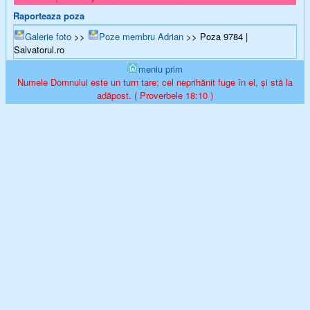
Raporteaza poza
Galerie foto
>>
Poze membru Adrian
>> Poza 9784 |
Salvatorul.ro
meniu prim
Numele Domnului este un turn tare; cel neprihănit fuge în el, și stă la
adăpost. ( Proverbele 18:10 )