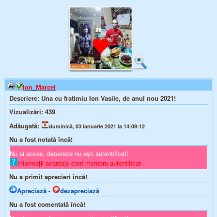
Ion_Marcel
Descriere:
Una cu fratimiu Ion Vasile, de anul nou 2021!
Vizualizări:
439
Adăugată:
duminică, 03 ianuarie 2021 la 14:09:12
Nu a fost notată încă!
Nu ai acces, deoarece nu ești autentificat!
Informații avantaje cont membru autentificat
Nu a primit aprecieri încă!
Apreciază
-
dezapreciază
Nu a fost comentată încă!