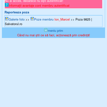
Nu ai acces, deoarece nu ești autentificat!
Informații avantaje cont membru autentificat
Raporteaza poza
Galerie foto
>>
Poze membru
Ion_Marcel
>> Poza 9825 |
Salvatorul.ro
meniu prim
Când nu mai știi ce să faci, acționează prin credință!