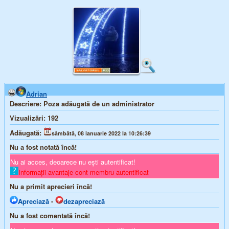
Adrian
Descriere:
Poza adăugată de un administrator
Vizualizări:
192
Adăugată:
sâmbătă, 08 ianuarie 2022 la 10:26:39
Nu a fost notată încă!
Nu ai acces, deoarece nu ești autentificat!
Informații avantaje cont membru autentificat
Nu a primit aprecieri încă!
Apreciază
-
dezapreciază
Nu a fost comentată încă!