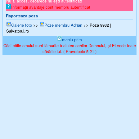
Nu ai acces, deoarece nu ești autentificat!
Informații avantaje cont membru autentificat
Raporteaza poza
Galerie foto
>>
Poze membru Adrian
>> Poza 9932 |
Salvatorul.ro
meniu prim
Căci căile omului sunt lămurite înaintea ochilor Domnului, și El vede toate
cărările lui. ( Proverbele 5:21 )