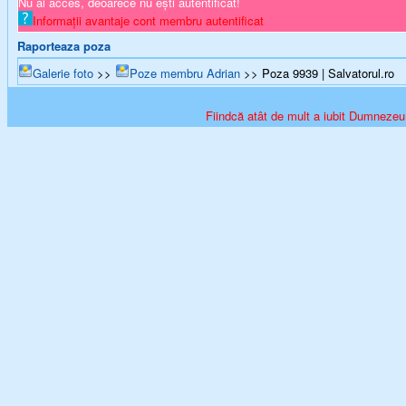
Nu ai acces, deoarece nu ești autentificat!
Informații avantaje cont membru autentificat
Raporteaza poza
Galerie foto
>>
Poze membru Adrian
>> Poza 9939 | Salvatorul.ro
Fiindcă atât de mult a iubit Dumnezeu l