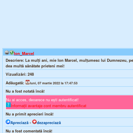
Ion_Marcel
Descriere:
La mulți ani, mie Ion Marcel, mulțumesc lui Dumnezeu, pen
dea multă sănătate prieteni mei!
Vizualizări:
248
Adăugată:
luni, 07 martie 2022 la 17:47:53
Nu a fost notată încă!
Nu ai acces, deoarece nu ești autentificat!
Informații avantaje cont membru autentificat
Nu a primit aprecieri încă!
Apreciază
-
dezapreciază
Nu a fost comentată încă!