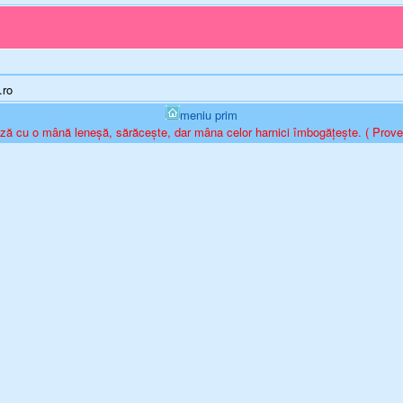
.ro
meniu prim
ză cu o mână leneșă, sărăcește, dar mâna celor harnici îmbogăţește. ( Prove