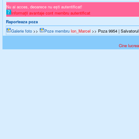
Nu ai acces, deoarece nu ești autentificat!
Informații avantaje cont membru autentificat
Raporteaza poza
Galerie foto
>>
Poze membru
Ion_Marcel
>> Poza 9954 | Salvatorul
Cine lucrea