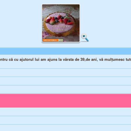
tru că cu ajutorul lui am ajuns la vărsta de 39,de ani, vă mulțumesc tu