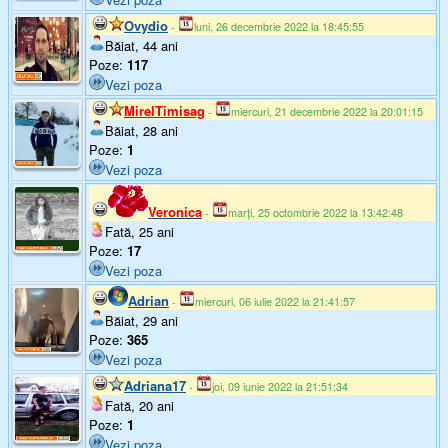
Ovydio
-
luni, 26 decembrie 2022 la 18:45:55
Băiat, 44 ani
Poze:
117
Vezi poza
MirelTimisag
-
miercuri, 21 decembrie 2022 la 20:01:15
Băiat, 28 ani
Poze:
1
Vezi poza
Veronica
-
marți, 25 octombrie 2022 la 13:42:48
Fată, 25 ani
Poze:
17
Vezi poza
Adrian
-
miercuri, 06 iulie 2022 la 21:41:57
Băiat, 29 ani
Poze:
365
Vezi poza
Adriana17
-
joi, 09 iunie 2022 la 21:51:34
Fată, 20 ani
Poze:
1
Vezi poza