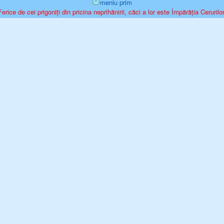
meniu prim
Ferice de cei prigoniți din pricina neprihănirii, căci a lor este Împărăția Cerurilor