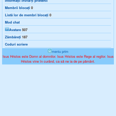
Informații invită-ți prietenii
Membrii blocați
0
Listă lor de membri blocați
0
Mod chat
Avatare
507
Zâmbăreți
187
Coduri scriere
meniu prim
Isus Hristos este Domn al domnilor. Isus Hristos este Rege al regilor. Isus
Hristos vine în curând, ca să ne ia de pe pământ.