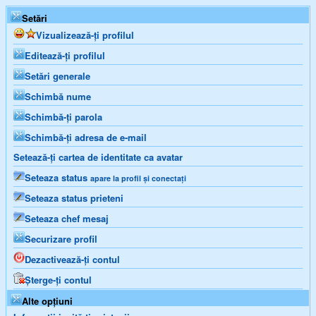
Setări
Vizualizează-ți profilul
Editează-ți profilul
Setări generale
Schimbă nume
Schimbă-ți parola
Schimbă-ți adresa de e-mail
Setează-ți cartea de identitate ca avatar
Seteaza status
apare la profil și conectați
Seteaza status prieteni
Seteaza chef mesaj
Securizare profil
Dezactivează-ți contul
Șterge-ți contul
Alte opțiuni