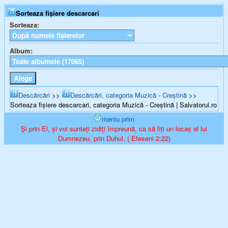
Sorteaza fișiere descarcari
Sorteaza:
Album:
Descărcări
>>
Descărcări, categoria Muzică - Creştină
>>
Sorteaza fișiere descarcari, categoria Muzică - Creştină | Salvatorul.ro
meniu prim
Și prin El, și voi sunteți zidiți împreună, ca să fiți un locaș al lui
Dumnezeu, prin Duhul. ( Efeseni 2:22)