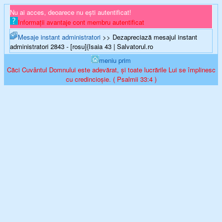
Nu ai acces, deoarece nu ești autentificat!
Informații avantaje cont membru autentificat
Mesaje instant administratori
>> Dezapreciază mesajul instant
administratori 2843 - [rosu]{Isaia 43 | Salvatorul.ro
meniu prim
Căci Cuvântul Domnului este adevărat, și toate lucrările Lui se împlinesc
cu credincioșie. ( Psalmii 33:4 )