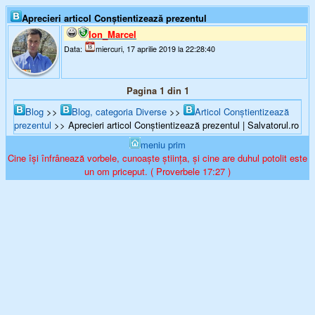
Aprecieri articol Conştientizează prezentul
Ion_Marcel
Data:
miercuri, 17 aprilie 2019 la 22:28:40
Pagina 1 din 1
Blog
>>
Blog, categoria Diverse
>>
Articol Conştientizează
prezentul
>> Aprecieri articol Conştientizează prezentul | Salvatorul.ro
meniu prim
Cine își înfrânează vorbele, cunoaște știința, și cine are duhul potolit este
un om priceput. ( Proverbele 17:27 )