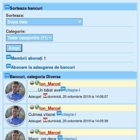
Sorteaza bancuri
Sorteaza:
Categorie:
Membrii abonați
1
Abonare la adaugarea de bancuri
Bancuri, categoria Diverse
Ion_Marcel
…….Un băiat ave
citește-l
Adaugat:
duminică, 20 octombrie 2019 la 14:06:07
Ion_Marcel
Culmea vitezei
citește-l
Adaugat:
duminică, 20 octombrie 2019 la 14:05:39
Ion_Marcel
Mami, noi dece
citește-l