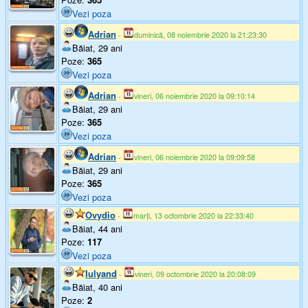
Vezi poza
Adrian
-
duminică, 08 noiembrie 2020 la 21:23:30
Băiat, 29 ani
Poze:
365
Vezi poza
Adrian
-
vineri, 06 noiembrie 2020 la 09:10:14
Băiat, 29 ani
Poze:
365
Vezi poza
Adrian
-
vineri, 06 noiembrie 2020 la 09:09:58
Băiat, 29 ani
Poze:
365
Vezi poza
Ovydio
-
marți, 13 octombrie 2020 la 22:33:40
Băiat, 44 ani
Poze:
117
Vezi poza
Iulyand
-
vineri, 09 octombrie 2020 la 20:08:09
Băiat, 40 ani
Poze:
2