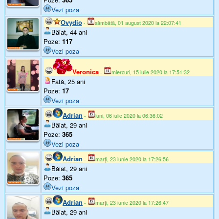
Vezi poza
Ovydio
-
sâmbătă, 01 august 2020 la 22:07:41
Băiat, 44 ani
Poze:
117
Vezi poza
Veronica
-
miercuri, 15 iulie 2020 la 17:51:32
Fată, 25 ani
Poze:
17
Vezi poza
Adrian
-
luni, 06 iulie 2020 la 06:36:02
Băiat, 29 ani
Poze:
365
Vezi poza
Adrian
-
marți, 23 iunie 2020 la 17:26:56
Băiat, 29 ani
Poze:
365
Vezi poza
Adrian
-
marți, 23 iunie 2020 la 17:26:47
Băiat, 29 ani