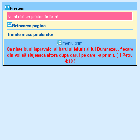
Prieteni
Nu ai nici un prieten în lista!
Reincarca pagina
Trimite mass prietenilor
meniu prim
Ca niște buni ispravnici ai harului felurit al lui Dumnezeu, fiecare
din voi să slujească altora după darul pe care l-a primit. ( 1 Petru
4:10 )